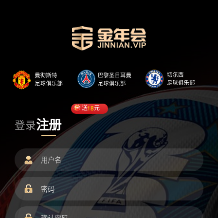
送
18
元
注册
登录